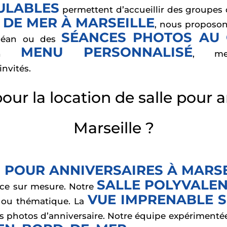
ULABLES
permettent d’accueillir des groupes d
 DE MER À MARSEILLE
, nous proposo
SÉANCES PHOTOS AU 
océan ou des
MENU PERSONNALISÉ
 un
, me
invités.
ur la location de salle pour 
Marseille ?
 POUR ANNIVERSAIRES À MARS
SALLE POLYVALE
ice sur mesure. Notre
VUE IMPRENABLE S
e ou thématique. La
os photos d’anniversaire. Notre équipe expérimenté