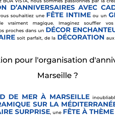
z BOA VISTA, nous sommes passionnés par la créat
N D’ANNIVERSAIRES AVEC CAD
FÊTE INTIME
G
vous souhaitiez une
ou un
ciale vraiment magique. Imaginez souffler 
DÉCOR ENCHANTE
 vos proches dans un
AIRE
DÉCORATION
soit parfait, de la
au
tion pour l'organisation d'ann
Marseille ?
D DE MER À MARSEILLE
inoubliabl
AMIQUE SUR LA MÉDITERRANÉ
IRE SURPRISE
FÊTE À THÈME
, une