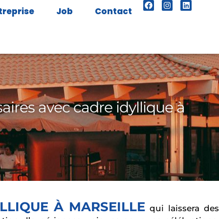
treprise
Job
Contact
aires avec cadre idyllique à
LLIQUE À MARSEILLE
qui laissera des