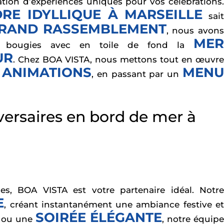
ion d’expériences uniques pour vos célébrations.
RE IDYLLIQUE À MARSEILLE
sai
RAND RASSEMBLEMENT
, nous avon
MER
vos bougies avec en toile de fond la
UR
. Chez BOA VISTA, nous mettons tout en œuvre
ANIMATIONS
MEN
x
, en passant par un
iversaires en bord de mer à
es, BOA VISTA est votre partenaire idéal. Notre
E
, créant instantanément une ambiance festive e
SOIRÉE ÉLÉGANTE
ou une
, notre équipe