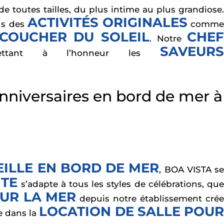
e toutes tailles, du plus intime au plus grandiose
ACTIVITÉS ORIGINALES
ns des
comm
COUCHER DU SOLEIL
CHE
. Notre
SAVEUR
ttant à l’honneur les
anniversaires en bord de mer à
EILLE EN BORD DE MER
, BOA VISTA s
NTE
s’adapte à tous les styles de célébrations, qu
UR LA MER
depuis notre établissement cré
LOCATION DE SALLE POU
e dans la