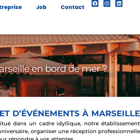
treprise
Job
Contact
rseille en bord de mer ?
 ET D’ÉVÉNEMENTS À MARSEILL
Situé dans un cadre idyllique, notre établissemen
niversaire, organiser une réception professionnelle
r répondre à vos attentes.