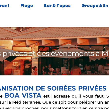
rant
Plage
Bar & Tapas
Groupe & En
s privées et des événements à Ma
NISATION DE SOIRÉES PRIVÉES
BOA VISTA
le
est l’adresse qu’il vous faut. 
r la Méditerranée. Que ce soit pour célébrer un an
avec vos proches, nous mettons tout en œuvre pou